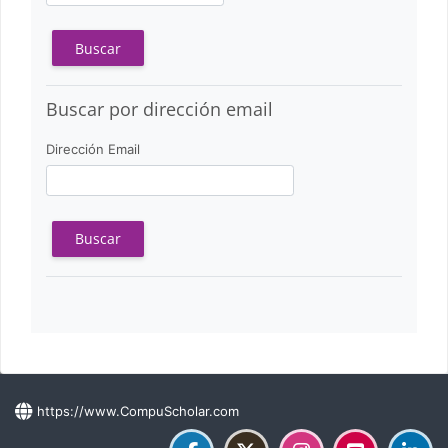
Buscar por dirección email
Buscar por dirección email
Dirección Email
https://www.CompuScholar.com